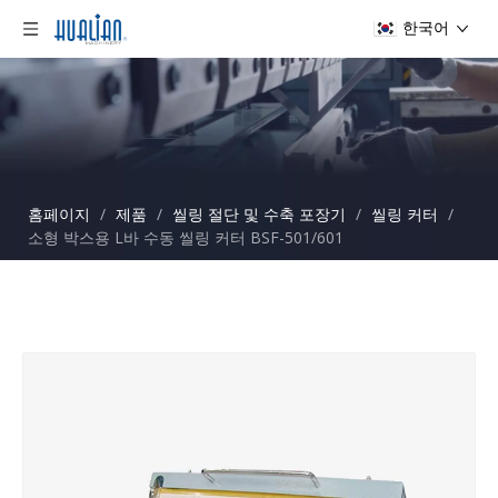
한국어
홈페이지
/
제품
/
씰링 절단 및 수축 포장기
/
씰링 커터
/
소형 박스용 L바 수동 씰링 커터 BSF-501/601