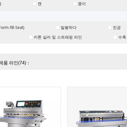
함
캔
종이
orm-fill-Seal)
밀봉하다
진공
카톤 실러 및 스트래핑 라인
수축
제품 라인(74)：