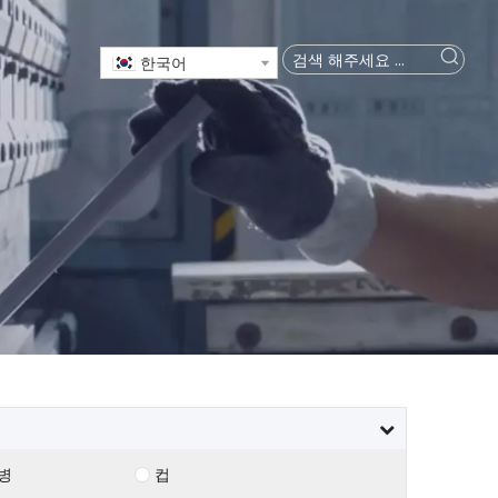
한국어
병
컵