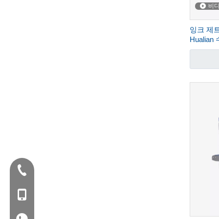
비
잉크 제트
Hualia
전화 :+86-577-88627766
MOB : +86- 18858715170
WA : 0086 18858715170