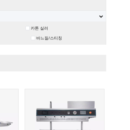
카톤 실러
바느질/스티칭