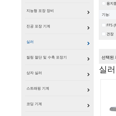
용지
지능형 포장 장비
기능:
FFS (F
진공 포장 기계
견장
실러
씰링 절단 및 수축 포장기
선택된 
실러
상자 실러
스트래핑 기계
코딩 기계