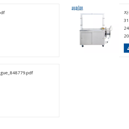
df
자동
3
24
20
ue_848779.pdf