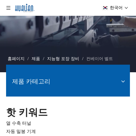
한국어
홈페이지
/
제품
/
지능형 포장 장비
/
컨베이어 벨트
제품 카테고리
핫 키워드
열 수축 터널
자동 밀봉 기계