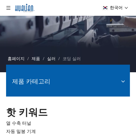
한국어
홈페이지
/
제품
/
실러
/
코딩 실러
제품 카테고리
핫 키워드
열 수축 터널
자동 밀봉 기계