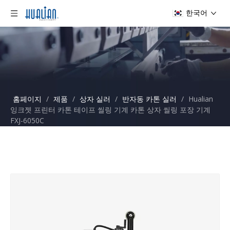
한국어
홈페이지
/
제품
/
상자 실러
/
반자동 카톤 실러
/
Hualian
잉크젯 프린터 카톤 테이프 씰링 기계 카톤 상자 씰링 포장 기계
FXJ-6050C