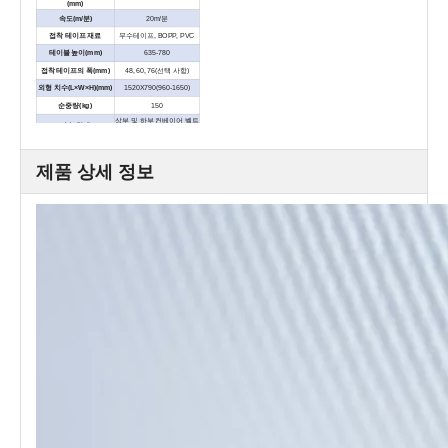
(mm)
속도(m/분)
20m/분
접착 테이프 재료
무수테이프, BOPP, PVC
테이블 높이(mm)
635-780
접착 테이프의 폭(mm)
48, 60, 76(선택 사항)
외형 치수(L×W×H)(mm)
1520X790(960-1650)
순중량(kg)
150
상부 및 하부 컨베이어 벨트
전송 형태
구동
제품 상세 정보