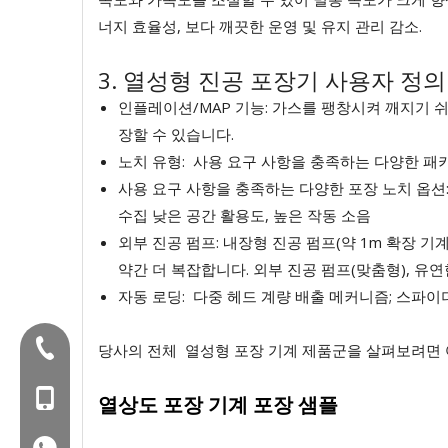
너지 효율성, 보다 깨끗한 운영 및 유지 관리 감소.
3. 열성형 진공 포장기 사용자 정의
인플레이션/MAP 기능: 가스를 팽창시켜 깨지기 쉬
장할 수 있습니다.
노치 유형: 사용 요구 사항을 충족하는 다양한 패
사용 요구 사항을 충족하는 다양한 포장 노치 옵션:
수집 낮은 공간 활용도, 높은 작동 소음
외부 진공 펌프: 내장형 진공 펌프(약 1m 확장 기
약간 더 복잡합니다. 외부 진공 펌프(맞춤형), 유연
자동 로딩: 다중 헤드 계량 배출 메커니즘; 스파이더
전화 :+86-577-88627766
당사의 전체 열성형 포장 기계 제품군을 살펴보려면
MOB : +86- 18858715170
열상도 포장 기계 포장 샘플
WA : 0086 18858715170