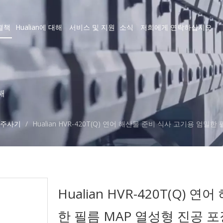
결책
Hualian에 대해
서비스 및 지원
소식
저희에게 연락하십시오
해
주사기
/
Hualian HVR-420T(Q) 연어 해산물 준비 식사 고기용 엄밀
Hualian HVR-420T(Q)
한 필름 MAP 열성형 진공 