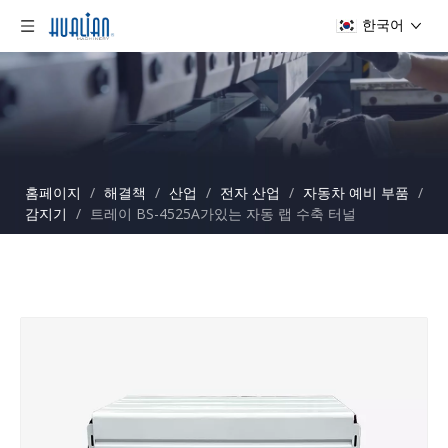
한국어
홈페이지
/
해결책
/
산업
/
전자 산업
/
자동차 예비 부품
/
감지기
/
트레이 BS-4525A가있는 자동 랩 수축 터널