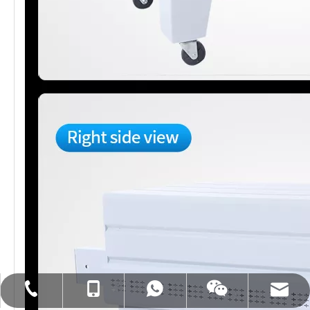
MOB : +86- 18858715170
전화 :+86-577-88627766
WA : 0086 18858715170
이메일 : hl@hualian.biz
Wechat