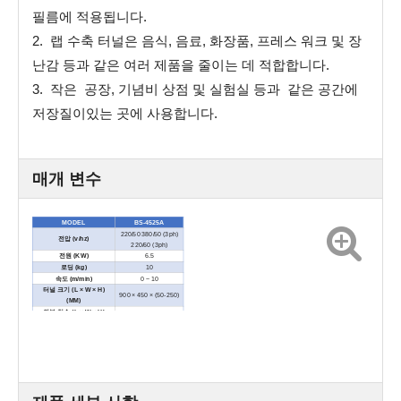
필름에 적용됩니다.
2. 랩 수축 터널은 음식, 음료, 화장품, 프레스 워크 및 장
난감 등과 같은 여러 제품을 줄이는 데 적합합니다.
3. 작은 공장, 기념비 상점 및 실험실 등과 같은 공간에
저장질이있는 곳에 사용합니다.
매개 변수
MODEL
BS-4525A
220/50 380/50 (3ph)
전압 (v/hz)
220/60 (3ph)
전원 (KW)
6.5
로딩 (kg)
10
속도 (m/min)
0 ~ 10
터널 크기 (L × W × H)
900 × 450 × (50-250)
(MM)
외부 치수 (L × W × H)
1200 × 650 × 1100
(MM)
순 중량 (kg)
90