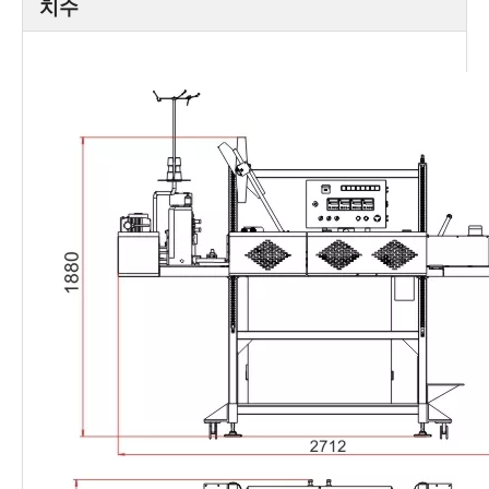
치수
다층 종이 백
、
종이 -PE 화합물 백
신청
.2 인치 1 백에서 1 또는 3, Al-PE
내부 라이너 백 또는 PE 백 등
외부 치수 (L
2700 × 950 ×
2800 × 950 ×
× W × H)
1800
1800
(MM)
순 무게 (킬
400
450
500
로그램)