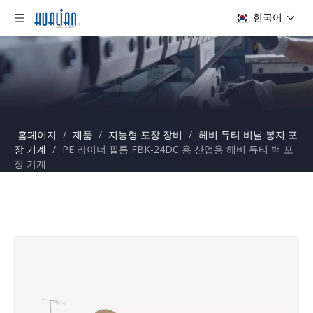
한국어
홈페이지
/
제품
/
지능형 포장 장비
/
헤비 듀티 비닐 봉지 포
장 기계
/
PE 라이너 필름 FBK-24DC 용 산업용 헤비 듀티 백 포
장 기계