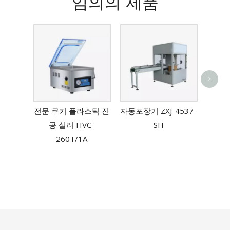
임의의 제품
>
자동 
밴드 
전문 쿠키 플라스틱 진
자동포장기 ZXJ-4537-
공 실러 HVC-
SH
260T/1A