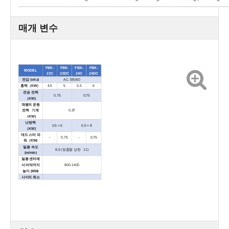
매개 변수
FBK-
FBK-
FBK-
FBK-
MODEL
23C
23DC
24C
24DC
전압 (v/hz)
AC 380/50
총력
（
KW
）
4.5
5
5.5
6
전송 전력
0.75
0.75
（
KW)
재봉의 운동
전력 기계
0.37
（
KW)
난방력
0.5 × 6
0.5 × 8
（
KW)
데드 스터 파
-
0.75
-
0.75
워
（
KW)
밀봉 속도
8.5 (맞춤형 상한 11)
(m/min)
밀봉 센터에
서 바닥까지
800-1400
높이 (MM)
사이의 최소
거리 가방
180
상단 (mm)
온도 범위
0-400
(
℃
)
공기 소스 압
0.6
력 (MPA)
△
△
△
△
종이 테이프
데드 스터
×
√
×
√