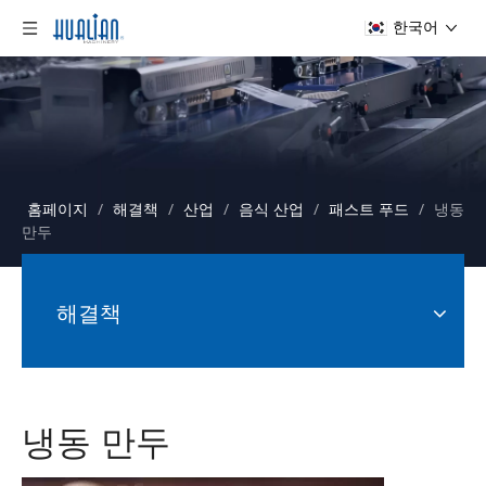
한국어
홈페이지
/
해결책
/
산업
/
음식 산업
/
패스트 푸드
/
냉동
만두
해결책
냉동 만두