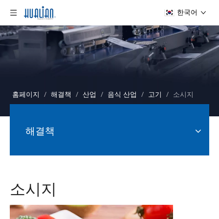
한국어
홈페이지
/
해결책
/
산업
/
음식 산업
/
고기
/
소시지
해결책
소시지