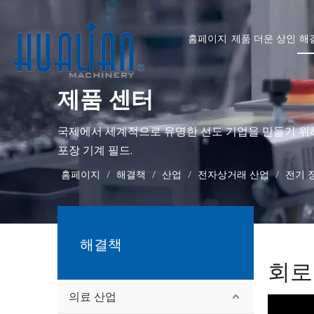
홈페이지
제품
더운
상인
해
제품 센터
국제에서 세계적으로 유명한 선도 기업을 만들기 위
포장 기계 필드.
홈페이지
/
해결책
/
산업
/
전자상거래 산업
/
전기 
해결책
회로
의료 산업