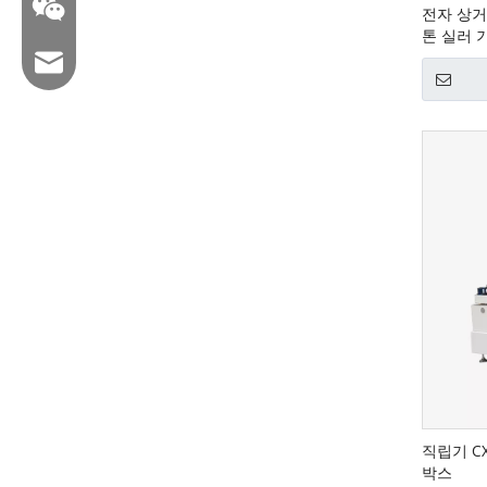
전자 상거래
톤 실러 기
이메일 : hl@hualian.biz
Wechat
직립기 C
박스