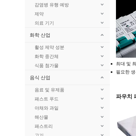
감염병 유행 예방
제약
의료 기기
화학 산업
활성 제약 성분
화학 중간체
최대 및 
식품 첨가물
필요한 생
음식 산업
음료 및 유제품
파우치 
패스트 푸드
야채와 과일
해산물
패스트리
고기